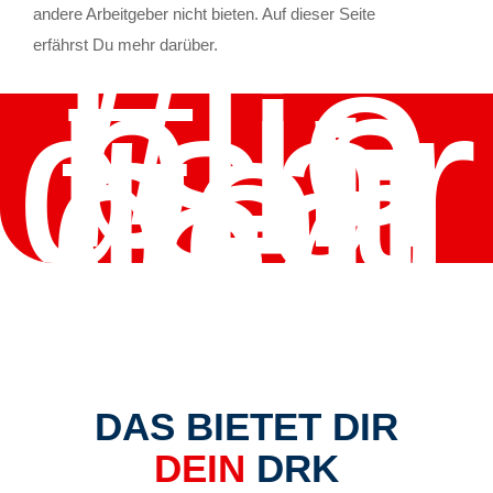
andere Arbeitgeber nicht bieten. Auf dieser Seite
#lie
blin
erfährst Du mehr darüber.
gsar
beit
geb
er
 DAS BIETET DIR 
DEIN 
DRK