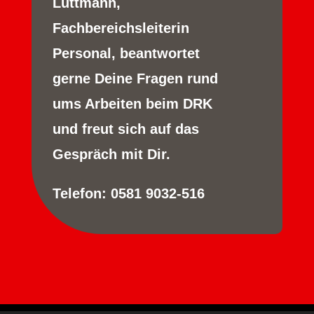
Lüttmann,
Fachbereichsleiterin
Personal, beantwortet
gerne Deine Fragen rund
ums Arbeiten beim DRK
und freut sich auf das
Gespräch mit Dir.
Telefon: 0581 9032-516