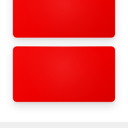
Besser vernetzt
Wir sind nicht nur einer der größten Arbeit­­­geber in der
Region. Zu­sätz­­­lich pro­fi­­tie­­ren wir auch vom welt­­­wei­ten
Netz­­­werk der großen DRK-Familie.
Ideen sind willkommen
Wir sind immer bereit, neue Ideen schnell umsetzen –
sehr gerne auch Deine Ideen und Ver­­bes­serungs­­vor­­
schläge!