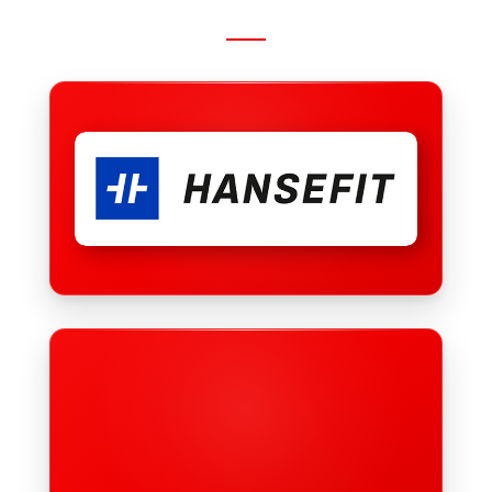
Hansefit Sportpartnerschaft
Wir unterstützen beste Gesund­heit für unsere Mit­
arbeiter, wo es geht. Mit Hansefit können wir viele
unter­schied­liche Sport­ange­bote preis­wert nutzen!
Familienfreundlicher Arbeitgeber
Wir finden gemein­sam Wege, damit Du Arbeit und
Familie bestmöglich unter einen Hut bekommst. Dafür
wurden wir zertifiziert!