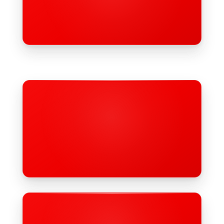
Lebenslanges Lernen! Wir bieten Dir ein viel­fälti­ges
Fort­bildungs­angebot und fördern Dich, wenn Du
beruflich weiterkommen möchtest.
Motiviertes Team
Wir arbeiten stetig daran, tolle Arbeits­bedin­gun­gen zu
schaf­fen. Der Gewinn für alle ist dabei das sehr gute
En­ga­ge­ment unserer Kollegen.