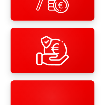
Altersversorgung vom DRK Uelzen sparst Du Steuern
und profitierst von staat­lichen För­de­rungen.
Faire Bezahlung
Die attrak­tive Bezah­lung ist ange­lehnt an den DRK-
Reform­tarif­vertrag mit Anwen­dung der Sonder­rege­
lungen, z.B. für die Sozial- und Erzieh­ungs­dienste.
Weiterbildung