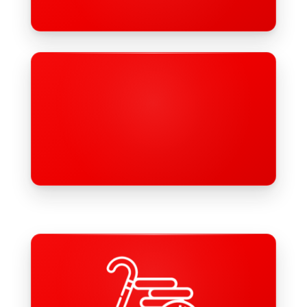
DRK Flugdienst
Wir hoffen, dass Du ihn niemals brauchst! Aber wenn,
wirst Du im Notfall nach Hause gebracht – egal von
wo, auf der ganzen Welt.
Betriebliche Altersvorsorge
Wir tun was für Deine Rente! Mit Deiner betrieblichen